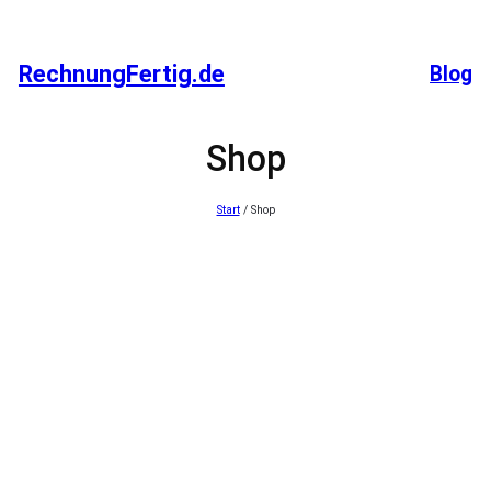
Zum
Inhalt
RechnungFertig.de
Blog
springen
Shop
Start
/ Shop