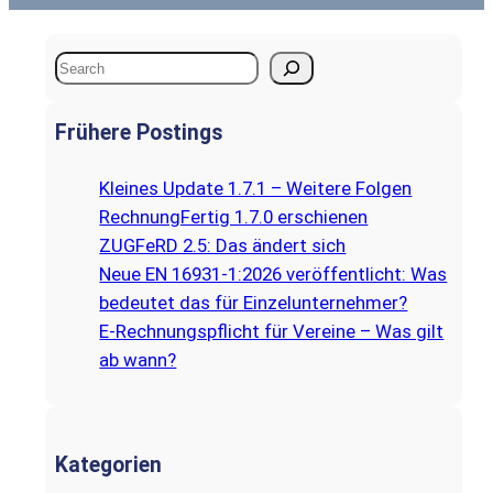
S
e
a
Frühere Postings
r
c
Kleines Update 1.7.1 – Weitere Folgen
h
RechnungFertig 1.7.0 erschienen
ZUGFeRD 2.5: Das ändert sich
Neue EN 16931-1:2026 veröffentlicht: Was
bedeutet das für Einzelunternehmer?
E‑Rechnungspflicht für Vereine – Was gilt
ab wann?
Kategorien