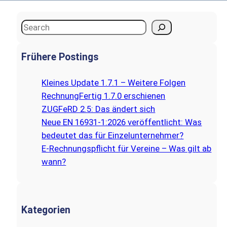
S
e
a
Frühere Postings
r
c
Kleines Update 1.7.1 – Weitere Folgen
h
RechnungFertig 1.7.0 erschienen
ZUGFeRD 2.5: Das ändert sich
Neue EN 16931-1:2026 veröffentlicht: Was
bedeutet das für Einzelunternehmer?
E‑Rechnungspflicht für Vereine – Was gilt ab
wann?
Kategorien