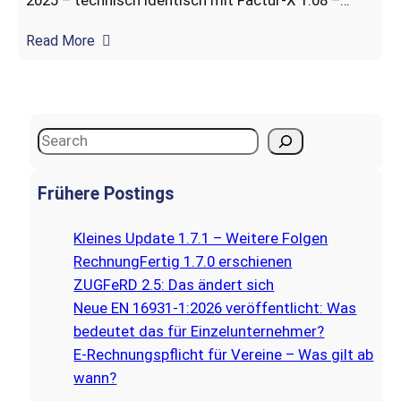
Read More
S
e
a
Frühere Postings
r
c
Kleines Update 1.7.1 – Weitere Folgen
h
RechnungFertig 1.7.0 erschienen
ZUGFeRD 2.5: Das ändert sich
Neue EN 16931-1:2026 veröffentlicht: Was
bedeutet das für Einzelunternehmer?
E‑Rechnungspflicht für Vereine – Was gilt ab
wann?